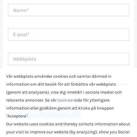
Namn*
E-
post*
Webbplats
Vår webbplats använder cookies och samlar därmed in
information om ditt besök för att förbättra vår webbplats
Spara mitt namn, min e-postadress och webbplats i denna
(genom att analysera), visa dig innehåll i sociala medier och
webbläsare till nästa gång jag skriver en kommentar.
relevanta annonser. Se vår
cookies
-sida för ytterligare
information eller godkänn genom att klicka på knappen
"Acceptera".
Our website uses cookies and thereby collects information about
your visit to improve our website (by analyzing), show you Social