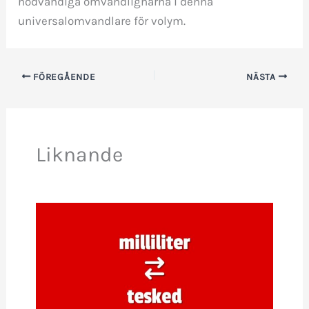
nödvändiga omvandlignarna i denna
universalomvandlare för volym.
FÖREGÅENDE
NÄSTA
Liknande