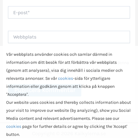
E-
post*
Webbplats
Vår webbplats använder cookies och samlar därmed in
information om ditt besök för att förbättra vår webbplats
Spara mitt namn, min e-postadress och webbplats i denna
(genom att analysera), visa dig innehåll i sociala medier och
webbläsare till nästa gång jag skriver en kommentar.
relevanta annonser. Se vår
cookies
-sida för ytterligare
information eller godkänn genom att klicka på knappen
"Acceptera".
Our website uses cookies and thereby collects information about
your visit to improve our website (by analyzing), show you Social
Media content and relevant advertisements. Please see our
cookies
page for further details or agree by clicking the 'Accept'
Copyright © 2026 Kalkylerna.se
button.