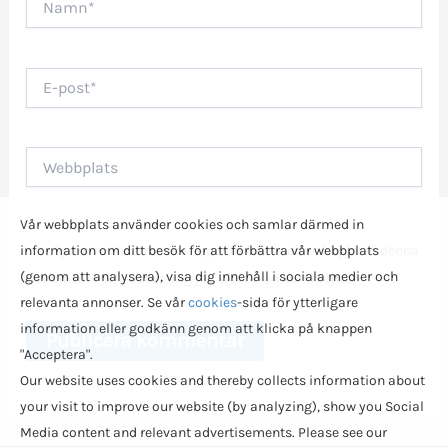
E-
post*
Webbplats
Vår webbplats använder cookies och samlar därmed in
information om ditt besök för att förbättra vår webbplats
Spara mitt namn, min e-postadress och webbplats i denna
(genom att analysera), visa dig innehåll i sociala medier och
webbläsare till nästa gång jag skriver en kommentar.
relevanta annonser. Se vår
cookies
-sida för ytterligare
information eller godkänn genom att klicka på knappen
"Acceptera".
Our website uses cookies and thereby collects information about
your visit to improve our website (by analyzing), show you Social
Media content and relevant advertisements. Please see our